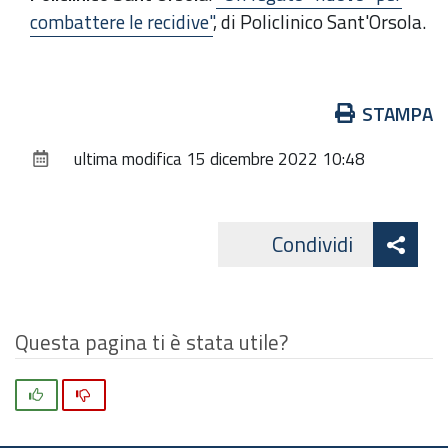
combattere le recidive"
, di Policlinico Sant'Orsola.
Azioni
STAMPA
sul
ultima modifica
15 dicembre 2022 10:48
documento
Att
Condividi
Facebo
cond
Questa pagina ti è stata utile?
Si
No