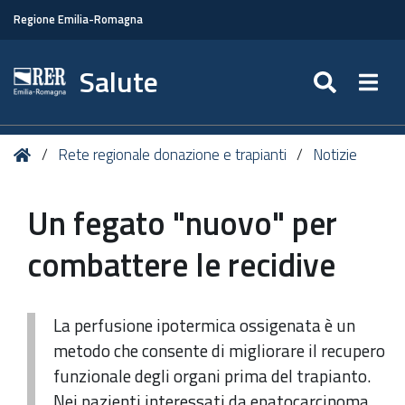
Regione Emilia-Romagna
Salute
SEARC
Togg
Tu
Home
Rete regionale donazione e trapianti
Notizie
sei
qui:
Un fegato "nuovo" per
combattere le recidive
La perfusione ipotermica ossigenata è un
metodo che consente di migliorare il recupero
funzionale degli organi prima del trapianto.
Nei pazienti interessati da epatocarcinoma