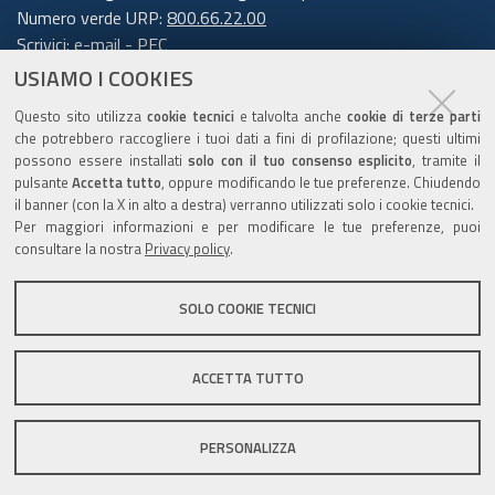
sui servizi offerti.
Numero verde URP:
800.66.22.00
Scrivici:
e-mail
-
PEC
7. Destinatari dei dati personali
USIAMO I COOKIES
Trasparenza
I suoi dati personali non sono oggetto di
Questo sito utilizza
cookie tecnici
e talvolta anche
cookie di terze parti
che potrebbero raccogliere i tuoi dati a fini di profilazione; questi ultimi
comunicazione o diffusione.
possono essere installati
solo con il tuo consenso esplicito
, tramite il
pulsante
Accetta tutto
, oppure modificando le tue preferenze. Chiudendo
Amministrazione trasparente
8. Trasferimento dei dati personali
il banner (con la X in alto a destra) verranno utilizzati solo i cookie tecnici.
Note legali e copyright
Per maggiori informazioni e per modificare le tue preferenze, puoi
a Paesi extra UE
Privacy e cookie
consultare la nostra
Privacy policy
.
Gestisci i cookie
I suoi dati personali non sono trasferiti al di
SOLO COOKIE TECNICI
Dichiarazione di accessibilità
fuori dell'Unione europea.
9. Periodo di conservazione
ACCETTA TUTTO
C.F. 800.625.903.79
I suoi dati sono conservati per un periodo non
PERSONALIZZA
superiore a quello necessario per il
perseguimento delle finalità sopra menzionate.