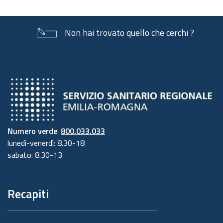
designato dall'Ente è contattabile all'indirizzo
mail
dpo@regione.emilia-romagna.it
o presso la
Non hai trovato quello che cerchi ?
sede della Regione Emilia-Romagna di Viale
Aldo Moro n. 44 - mezzanino.
4. Responsabili del trattamento
L'Ente può avvalersi di soggetti terzi per
l'espletamento di attività e relativi trattamenti
di dati personali di cui mantiene la titolarità.
Numero verde
:
800.033.033
Conformemente a quanto stabilito dalla
lunedì-venerdì: 8.30-18
normativa, tali soggetti assicurano livelli
sabato: 8.30-13
esperienza, capacità e affidabilità tali da
garantire il rispetto delle vigenti disposizioni in
Recapiti
materia di trattamento, ivi compreso il profilo
della sicurezza dei dati.