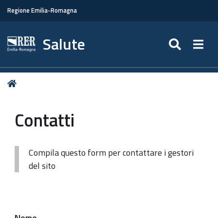
Regione Emilia-Romagna
Salute
SEARC
Togg
Tu
Home
sei
qui:
Contatti
Compila questo form per contattare i gestori
del sito
Nome