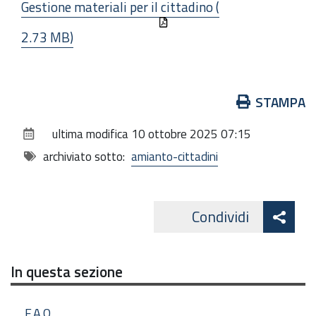
Gestione materiali per il cittadino (
2.73 MB)
Azioni
STAMPA
sul
ultima modifica
10 ottobre 2025 07:15
documento
archiviato sotto:
amianto-cittadini
Att
Condividi
Facebo
cond
In questa sezione
F.A.Q.