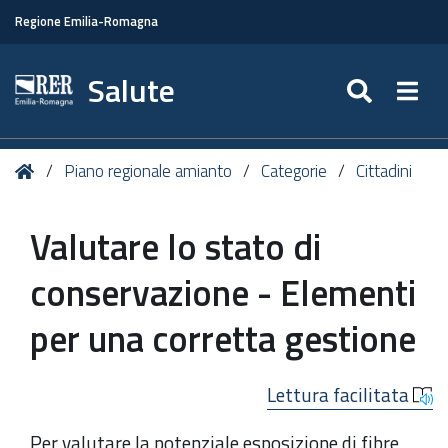
Regione Emilia-Romagna
Salute
SEARC
Togg
Tu
Home
Piano regionale amianto
Categorie
Cittadini
sei
qui:
Valutare lo stato di
conservazione - Elementi
per una corretta gestione
Lettura facilitata
Per valutare la potenziale esposizione di fibre