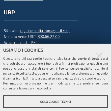
URP
Sito web:
regione.emilia-romagna.it/urp
Numero verde URP:
800.66.22.00
Scrivici:
e-mail
-
PEC
USIAMO I COOKIES
Trasparenza
Questo sito utilizza
cookie tecnici
e talvolta anche
cookie di terze parti
che potrebbero raccogliere i tuoi dati a fini di profilazione; questi ultimi
possono essere installati
solo con il tuo consenso esplicito
, tramite il
pulsante
Accetta tutto
, oppure modificando le tue preferenze. Chiudendo
Amministrazione trasparente
il banner (con la X in alto a destra) verranno utilizzati solo i cookie tecnici.
Note legali e copyright
Per maggiori informazioni e per modificare le tue preferenze, puoi
Privacy e cookie
consultare la nostra
Privacy policy
.
Gestisci i cookie
SOLO COOKIE TECNICI
Dichiarazione di accessibilità