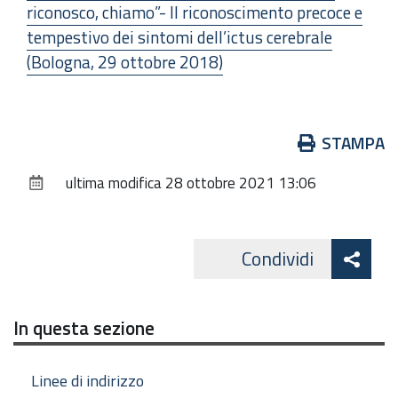
riconosco, chiamo”- Il riconoscimento precoce e
tempestivo dei sintomi dell’ictus cerebrale
(Bologna, 29 ottobre 2018)
Azioni
STAMPA
sul
ultima modifica
28 ottobre 2021 13:06
documento
Att
Condividi
Facebo
cond
In questa sezione
Linee di indirizzo