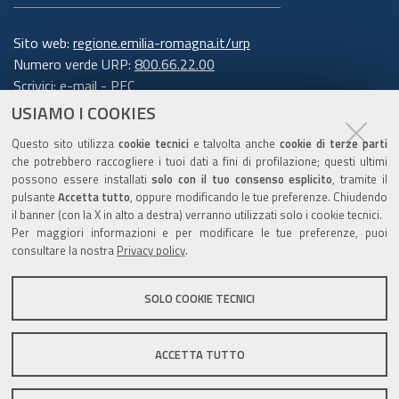
Sito web:
regione.emilia-romagna.it/urp
Numero verde URP:
800.66.22.00
Scrivici:
e-mail
-
PEC
USIAMO I COOKIES
Trasparenza
Questo sito utilizza
cookie tecnici
e talvolta anche
cookie di terze parti
che potrebbero raccogliere i tuoi dati a fini di profilazione; questi ultimi
possono essere installati
solo con il tuo consenso esplicito
, tramite il
pulsante
Accetta tutto
, oppure modificando le tue preferenze. Chiudendo
Amministrazione trasparente
il banner (con la X in alto a destra) verranno utilizzati solo i cookie tecnici.
Note legali e copyright
Per maggiori informazioni e per modificare le tue preferenze, puoi
Privacy e cookie
consultare la nostra
Privacy policy
.
Gestisci i cookie
SOLO COOKIE TECNICI
Dichiarazione di accessibilità
ACCETTA TUTTO
C.F. 800.625.903.79