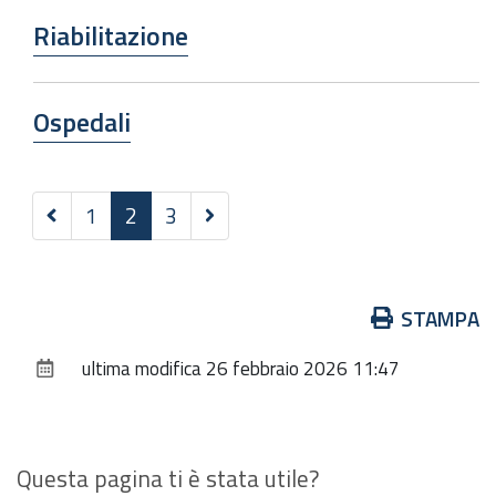
Riabilitazione
Ospedali
Precedenti
Successivi
1
2
3
20
12
elementi
elementi
Azioni
STAMPA
sul
ultima modifica
26 febbraio 2026 11:47
documento
Questa pagina ti è stata utile?