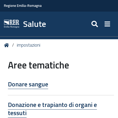
Regione Emilia-Romagna
Salute
SEARC
Togg
Tu
Home
impostazioni
sei
qui:
Aree tematiche
Donare sangue
Donazione e trapianto di organi e
tessuti