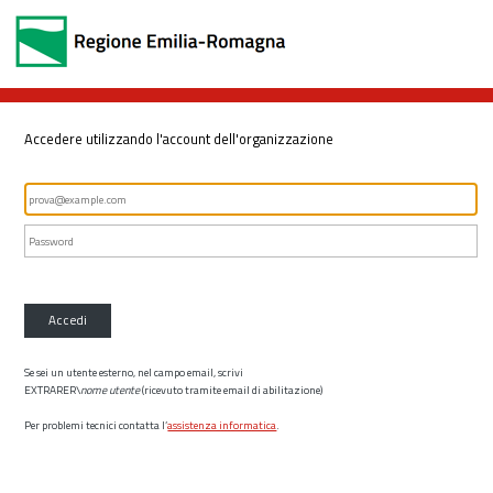
Accedere utilizzando l'account dell'organizzazione
Accedi
Se sei un utente esterno, nel campo email, scrivi
EXTRARER\
nome utente
(ricevuto tramite email di abilitazione)
Per problemi tecnici contatta l’
assistenza informatica
.