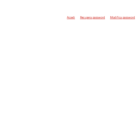
Accedi
Recupera password
Modifica password