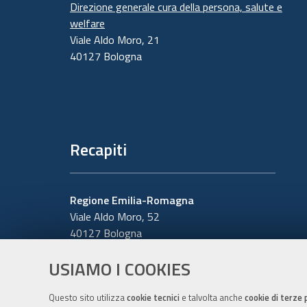
Direzione generale cura della persona, salute e
welfare
Viale Aldo Moro, 21
40127 Bologna
Recapiti
Regione Emilia-Romagna
Viale Aldo Moro, 52
40127 Bologna
Centralino
051 5271
USIAMO I COOKIES
Cerca telefoni o indirizzi
Questo sito utilizza
cookie tecnici
e talvolta anche
cookie di terze 