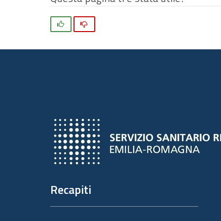
Si
No
Recapiti