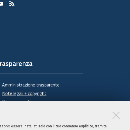
Youtube
RSS
rasparenza
Amministrazione trasparente
Note legali e copyright
Privacy e cookie
Gestisci i cookie
Dichiarazione di accessibilità
possono essere installati
solo con il tuo consenso esplicito
, tramite il