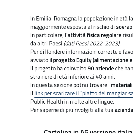
In Emilia-Romagna la popolazione in età la
maggiormente esposta al rischio di
sovrap
In particolare, l'
attività fisica regolare
risu
da altri Paesi
(dati Passi 2022-2023)
.
Per diffondere informazioni corrette e favo
avviato
il progetto Equity (alimentazione 
Il progetto
ha coinvolto
90 aziende
che hann
straniere di età inferiore ai 40 anni.
In questa sezione potrai trovare
i materiali
il
link
per scaricare il “piatto del mangiar s
Public Health
in molte altre lingue.
Per saperne di più rivolgiti alla tua
aziend
Cartolina in A5 versione italia