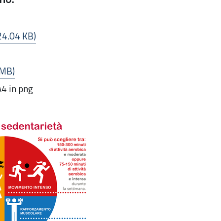
24.04 KB)
 MB)
A4 in png