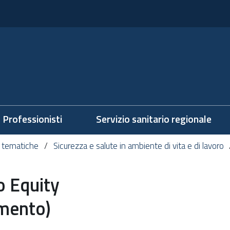
Professionisti
Servizio sanitario regionale
 tematiche
Sicurezza e salute in ambiente di vita e di lavoro
o Equity
imento)