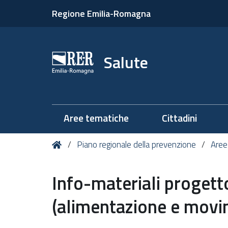
Regione Emilia-Romagna
Salute
Aree tematiche
Cittadini
Tu
Home
Piano regionale della prevenzione
Aree
sei
qui:
Info-materiali progett
(alimentazione e mov