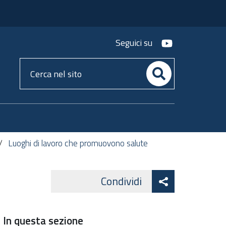
youtube
Seguici su
Cerca
nel
sito
Luoghi di lavoro che promuovono salute
Attiva
Condividi
Facebook
Lin
Twitter
condividi
In questa sezione