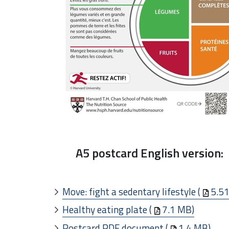
A5 postcard English version:
Move: fight a sedentary lifestyle (
5.5
Healthy eating plate (
7.1 MB)
Postcard PDF document (
1.4 MB)