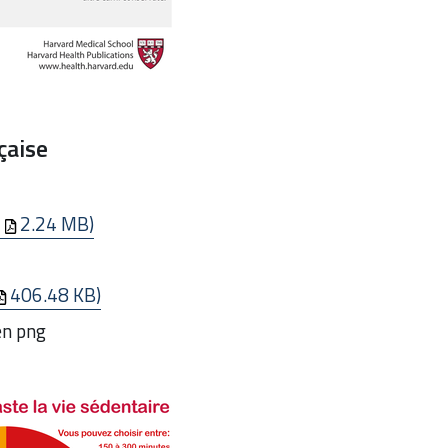
çaise
2.24 MB)
406.48 KB)
en png