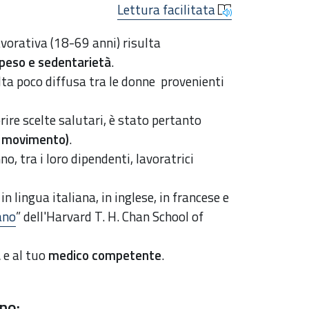
Lettura facilitata
vorativa (18-69 anni) risulta
peso e sedentarietà
.
lta poco diffusa tra le donne provenienti
rire scelte salutari, è stato pertanto
e movimento)
.
o, tra i loro dipendenti, lavoratrici
in lingua italiana, in inglese, in francese e
ano
” dell'
Harvard T. H. Chan School of
a
e al tuo
medico competente
.
no: