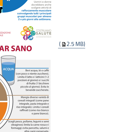
(
2.5 MB)