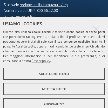
Sito web:
regione.emilia-romagna.it/urp
Numero verde URP:
800.66.22.00
Scrivici:
e-mail
-
PEC
USIAMO I COOKIES
Trasparenza
Questo sito utilizza
cookie tecnici
e talvolta anche
cookie di terze parti
che potrebbero raccogliere i tuoi dati a fini di profilazione; questi ultimi
possono essere installati
solo con il tuo consenso esplicito
, tramite il
pulsante
Accetta tutto
, oppure modificando le tue preferenze. Chiudendo
Amministrazione trasparente
il banner (con la X in alto a destra) verranno utilizzati solo i cookie tecnici.
Note legali e copyright
Per maggiori informazioni e per modificare le tue preferenze, puoi
Privacy e cookie
consultare la nostra
Privacy policy
.
Gestisci i cookie
SOLO COOKIE TECNICI
Dichiarazione di accessibilità
ACCETTA TUTTO
C.F. 800.625.903.79
PERSONALIZZA