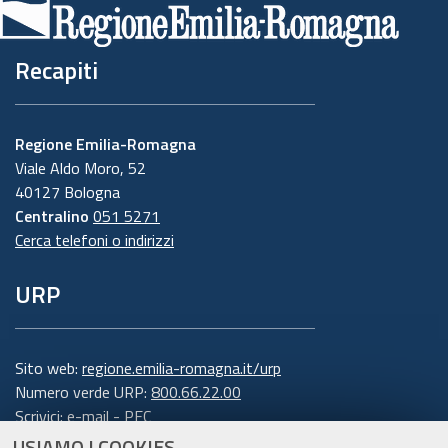
Recapiti
Regione Emilia-Romagna
Viale Aldo Moro, 52
40127 Bologna
Centralino
051 5271
Cerca telefoni o indirizzi
URP
Sito web:
regione.emilia-romagna.it/urp
Numero verde URP:
800.66.22.00
Scrivici:
e-mail
-
PEC
USIAMO I COOKIES