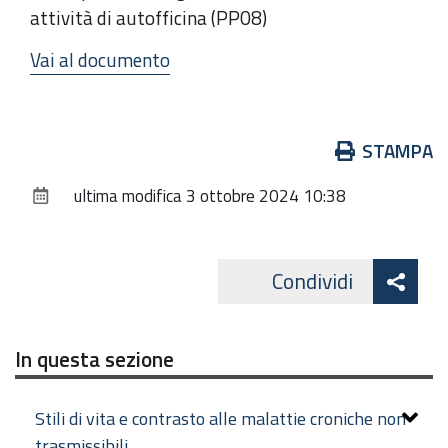
attività di autofficina (PP08)
Vai al documento
Azioni
STAMPA
sul
ultima modifica
3 ottobre 2024 10:38
documento
Att
Condividi
Facebo
cond
In questa sezione
Stili di vita e contrasto alle malattie croniche non
trasmissibili