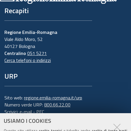
Recapiti
Regione Emilia-Romagna
Viale Aldo Moro, 52
40127 Bologna
Centralino
051 5271
Cerca telefoni o indirizzi
URP
Sito web:
regione.emilia-romagna.it/urp
Numero verde URP:
800.66.22.00
Scrivici:
e-mail
-
PEC
USIAMO I COOKIES
Trasparenza
Questo sito utilizza
cookie tecnici
e talvolta anche
cookie di terze parti