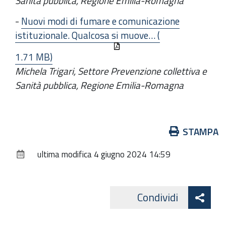
Sanità pubblica, Regione Emilia-Romagna
-
Nuovi modi di fumare e comunicazione
istituzionale. Qualcosa si muove… (
1.71 MB)
Michela Trigari, Settore Prevenzione collettiva e
Sanità pubblica, Regione Emilia-Romagna
Azioni
STAMPA
sul
ultima modifica
4 giugno 2024 14:59
documento
Att
Condividi
Facebo
cond