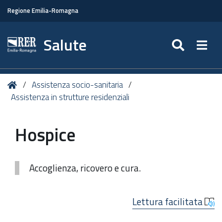
Regione Emilia-Romagna
Salute
SEARC
Togg
Tu
Home
Assistenza socio-sanitaria
sei
Assistenza in strutture residenziali
qui:
Hospice
Accoglienza, ricovero e cura.
Lettura facilitata