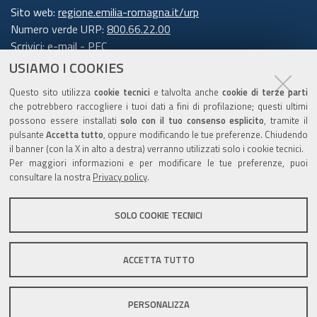
Sito web:
regione.emilia-romagna.it/urp
Numero verde URP:
800.66.22.00
Scrivici:
e-mail
-
PEC
USIAMO I COOKIES
Trasparenza
Questo sito utilizza
cookie tecnici
e talvolta anche
cookie di terze parti
che potrebbero raccogliere i tuoi dati a fini di profilazione; questi ultimi
possono essere installati
solo con il tuo consenso esplicito
, tramite il
pulsante
Accetta tutto
, oppure modificando le tue preferenze. Chiudendo
Amministrazione trasparente
il banner (con la X in alto a destra) verranno utilizzati solo i cookie tecnici.
Note legali e copyright
Per maggiori informazioni e per modificare le tue preferenze, puoi
Privacy e cookie
consultare la nostra
Privacy policy
.
Gestisci i cookie
SOLO COOKIE TECNICI
Dichiarazione di accessibilità
ACCETTA TUTTO
C.F. 800.625.903.79
PERSONALIZZA