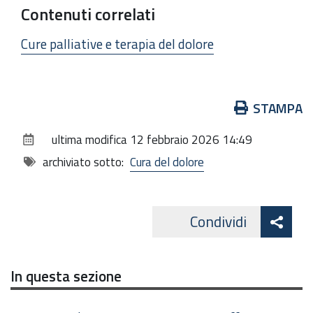
Contenuti correlati
Cure palliative e terapia del dolore
Azioni
STAMPA
sul
ultima modifica
12 febbraio 2026 14:49
documento
archiviato sotto:
Cura del dolore
Att
Condividi
Facebo
cond
In questa sezione