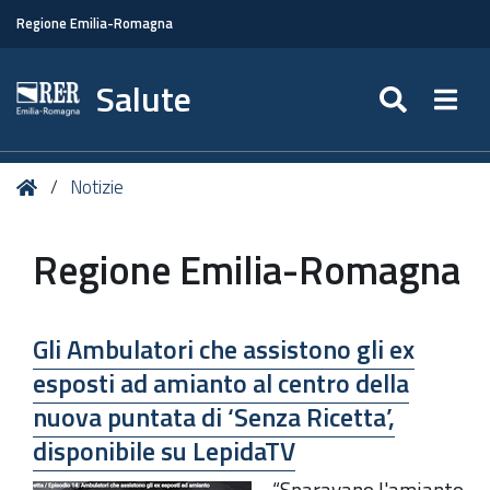
Regione Emilia-Romagna
Salute
SEARC
Togg
Tu
Home
Notizie
sei
qui:
Regione Emilia-Romagna
Gli Ambulatori che assistono gli ex
esposti ad amianto al centro della
nuova puntata di ‘Senza Ricetta’,
disponibile su LepidaTV
“Sparavano l'amianto