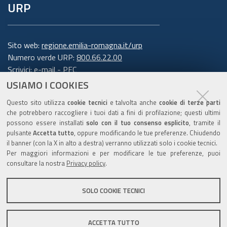
URP
Sito web:
regione.emilia-romagna.it/urp
Numero verde URP:
800.66.22.00
Scrivici:
e-mail
-
PEC
USIAMO I COOKIES
Trasparenza
Questo sito utilizza
cookie tecnici
e talvolta anche
cookie di terze parti
che potrebbero raccogliere i tuoi dati a fini di profilazione; questi ultimi
possono essere installati
solo con il tuo consenso esplicito
, tramite il
pulsante
Accetta tutto
, oppure modificando le tue preferenze. Chiudendo
Amministrazione trasparente
il banner (con la X in alto a destra) verranno utilizzati solo i cookie tecnici.
Note legali e copyright
Per maggiori informazioni e per modificare le tue preferenze, puoi
Privacy e cookie
consultare la nostra
Privacy policy
.
Gestisci i cookie
SOLO COOKIE TECNICI
Dichiarazione di accessibilità
ACCETTA TUTTO