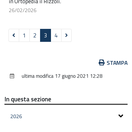
in Ortopedia il Rizzoli.
26/02/2026
Precedenti
Successivi
1
2
3
4
30
21
elementi
elementi
Azioni
STAMPA
sul
ultima modifica
17 giugno 2021 12:28
documento
In questa sezione
2026