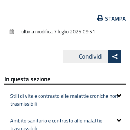
Azioni
STAMPA
sul
ultima modifica
7 luglio 2025 09:51
documento
Att
Condividi
Facebo
cond
In questa sezione
Stili di vita e contrasto alle malattie croniche non
trasmissibili
Ambito sanitario e contrasto alle malattie
trasmissibili