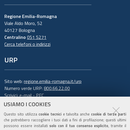
Regione Emilia-Romagna
Viale Aldo Moro, 52
40127 Bologna
Centralino
051 5271
Cerca telefoni o indirizzi
URP
Sito web:
regione.emilia-romagna.it/urp
Numero verde URP:
800.66.22.00
Scrivici:
e-mail
-
PEC
USIAMO I COOKIES
Trasparenza
Questo sito utilizza
cookie tecnici
e talvolta anche
cookie di terze parti
che potrebbero raccogliere i tuoi dati a fini di profilazione; questi ultimi
possono essere installati
solo con il tuo consenso esplicito
, tramite il