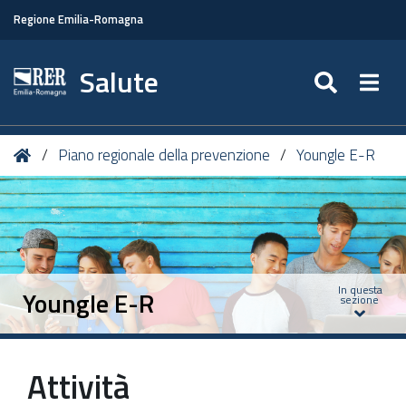
Regione Emilia-Romagna
Salute
SEARC
Togg
Tu
Home
Piano regionale della prevenzione
Youngle E-R
sei
qui:
In questa
Youngle E-R
sezione
Attività