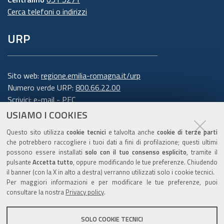
Cerca telefoni o indirizzi
URP
Sito web:
regione.emilia-romagna.it/urp
Numero verde URP:
800.66.22.00
Scrivici:
e-mail
-
PEC
USIAMO I COOKIES
Trasparenza
Questo sito utilizza
cookie tecnici
e talvolta anche
cookie di terze parti
che potrebbero raccogliere i tuoi dati a fini di profilazione; questi ultimi
possono essere installati
solo con il tuo consenso esplicito
, tramite il
pulsante
Accetta tutto
, oppure modificando le tue preferenze. Chiudendo
Amministrazione trasparente
il banner (con la X in alto a destra) verranno utilizzati solo i cookie tecnici.
Note legali e copyright
Per maggiori informazioni e per modificare le tue preferenze, puoi
Privacy e cookie
consultare la nostra
Privacy policy
.
Gestisci i cookie
SOLO COOKIE TECNICI
Dichiarazione di accessibilità