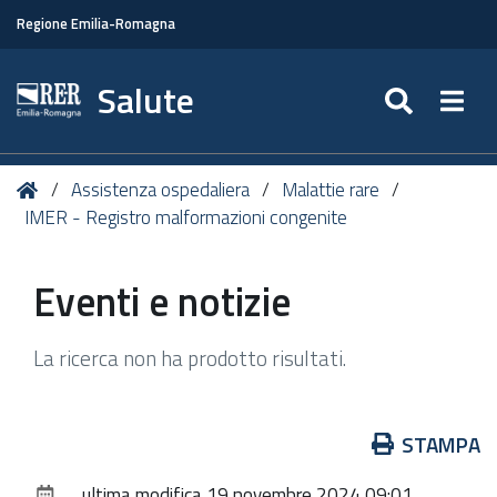
Regione Emilia-Romagna
Salute
SEARC
Togg
Tu
Home
Assistenza ospedaliera
Malattie rare
sei
IMER - Registro malformazioni congenite
qui:
Eventi e notizie
La ricerca non ha prodotto risultati.
Azioni
STAMPA
sul
ultima modifica
19 novembre 2024 09:01