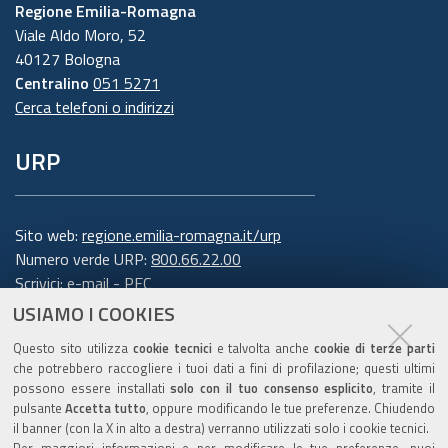
Regione Emilia-Romagna
Viale Aldo Moro, 52
40127 Bologna
Centralino
051 5271
Cerca telefoni o indirizzi
URP
Sito web:
regione.emilia-romagna.it/urp
Numero verde URP:
800.66.22.00
Scrivici:
e-mail
-
PEC
USIAMO I COOKIES
Trasparenza
Questo sito utilizza
cookie tecnici
e talvolta anche
cookie di terze parti
che potrebbero raccogliere i tuoi dati a fini di profilazione; questi ultimi
possono essere installati
solo con il tuo consenso esplicito
, tramite il
pulsante
Accetta tutto
, oppure modificando le tue preferenze. Chiudendo
Amministrazione trasparente
il banner (con la X in alto a destra) verranno utilizzati solo i cookie tecnici.
Note legali e copyright
Per maggiori informazioni e per modificare le tue preferenze, puoi