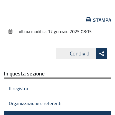
Azioni
STAMPA
sul
ultima modifica
17 gennaio 2025 08:15
documento
Att
Condividi
Facebo
cond
In questa sezione
Il registro
Organizzazione e referenti