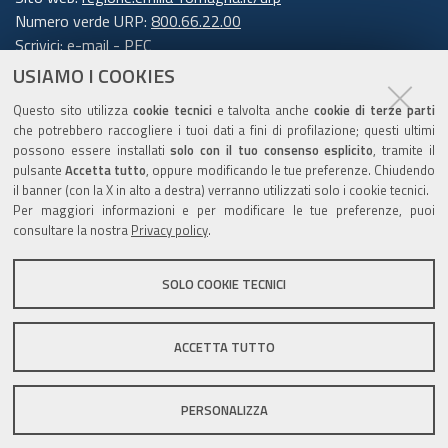
Numero verde URP:
800.66.22.00
Scrivici:
e-mail
-
PEC
USIAMO I COOKIES
Trasparenza
Questo sito utilizza
cookie tecnici
e talvolta anche
cookie di terze parti
che potrebbero raccogliere i tuoi dati a fini di profilazione; questi ultimi
possono essere installati
solo con il tuo consenso esplicito
, tramite il
pulsante
Accetta tutto
, oppure modificando le tue preferenze. Chiudendo
Amministrazione trasparente
il banner (con la X in alto a destra) verranno utilizzati solo i cookie tecnici.
Note legali e copyright
Per maggiori informazioni e per modificare le tue preferenze, puoi
Privacy e cookie
consultare la nostra
Privacy policy
.
Gestisci i cookie
SOLO COOKIE TECNICI
Dichiarazione di accessibilità
ACCETTA TUTTO
C.F. 800.625.903.79
PERSONALIZZA