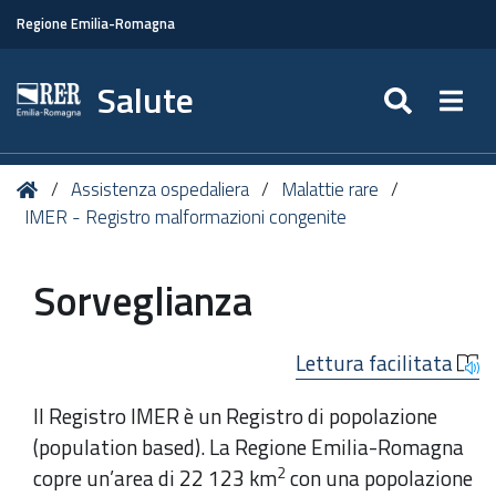
Regione Emilia-Romagna
Salute
SEARC
Togg
Tu
Home
Assistenza ospedaliera
Malattie rare
sei
IMER - Registro malformazioni congenite
qui:
Sorveglianza
Lettura facilitata
Il Registro IMER è un Registro di popolazione
(population based). La Regione Emilia-Romagna
2
copre un’area di 22 123 km
con una popolazione