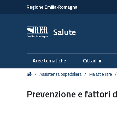
Regione Emilia-Romagna
Salute
Aree tematiche
Cittadini
Tu
Home
Assistenza ospedaliera
Malattie rare
sei
qui:
Prevenzione e fattori d