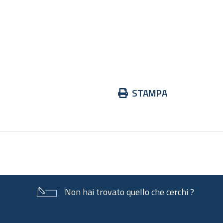
Azioni
STAMPA
sul
documento
Non hai trovato quello che cerchi ?