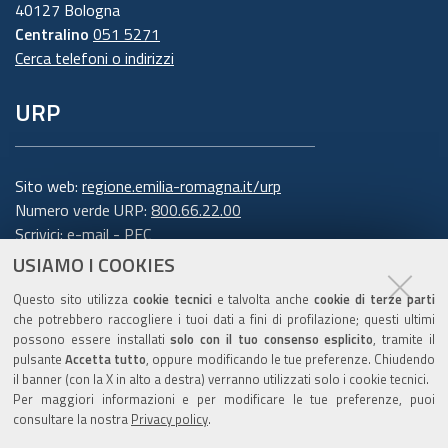
40127 Bologna
Centralino
051 5271
Cerca telefoni o indirizzi
URP
Sito web:
regione.emilia-romagna.it/urp
Numero verde URP:
800.66.22.00
Scrivici:
e-mail
-
PEC
USIAMO I COOKIES
Trasparenza
Questo sito utilizza
cookie tecnici
e talvolta anche
cookie di terze parti
che potrebbero raccogliere i tuoi dati a fini di profilazione; questi ultimi
possono essere installati
solo con il tuo consenso esplicito
, tramite il
pulsante
Accetta tutto
, oppure modificando le tue preferenze. Chiudendo
Amministrazione trasparente
il banner (con la X in alto a destra) verranno utilizzati solo i cookie tecnici.
Note legali e copyright
Per maggiori informazioni e per modificare le tue preferenze, puoi
Privacy e cookie
consultare la nostra
Privacy policy
.