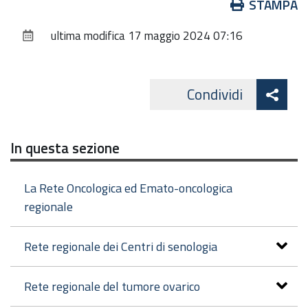
Azioni
STAMPA
sul
ultima modifica
17 maggio 2024 07:16
documento
Att
Condividi
Facebo
cond
In questa sezione
La Rete Oncologica ed Emato-oncologica
regionale
Rete regionale dei Centri di senologia
Rete regionale del tumore ovarico