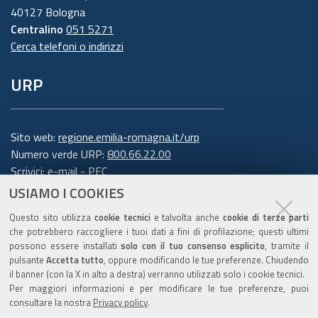
40127 Bologna
Centralino
051 5271
Cerca telefoni o indirizzi
URP
Sito web:
regione.emilia-romagna.it/urp
Numero verde URP:
800.66.22.00
Scrivici:
e-mail
-
PEC
USIAMO I COOKIES
Trasparenza
Questo sito utilizza
cookie tecnici
e talvolta anche
cookie di terze parti
che potrebbero raccogliere i tuoi dati a fini di profilazione; questi ultimi
possono essere installati
solo con il tuo consenso esplicito
, tramite il
pulsante
Accetta tutto
, oppure modificando le tue preferenze. Chiudendo
Amministrazione trasparente
il banner (con la X in alto a destra) verranno utilizzati solo i cookie tecnici.
Note legali e copyright
Per maggiori informazioni e per modificare le tue preferenze, puoi
Privacy e cookie
consultare la nostra
Privacy policy
.