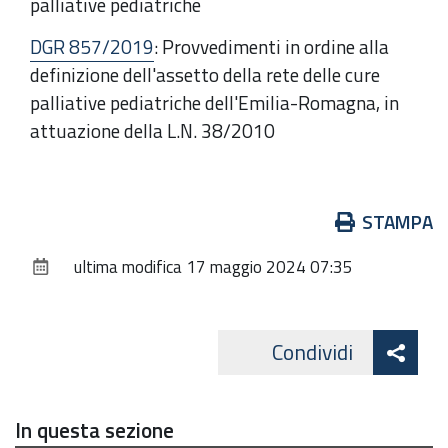
palliative pediatriche
DGR 857/2019
: Provvedimenti in ordine alla
definizione dell'assetto della rete delle cure
palliative pediatriche dell'Emilia-Romagna, in
attuazione della L.N. 38/2010
Azioni
STAMPA
sul
ultima modifica
17 maggio 2024 07:35
documento
Att
Condividi
Facebo
cond
In questa sezione