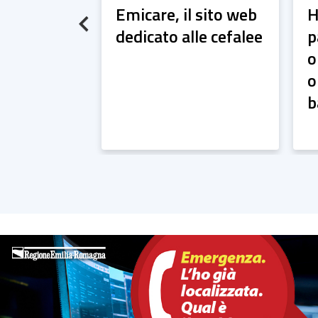
 di
Emicare, il sito web
H
Previous
seo:
dedicato alle cefalee
p
sfida,
o
natore.
o
b