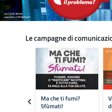
Le campagne di comunicazi
fa in tre:
Ma che ti fumi?
V
Previous
Sfùmati!
d