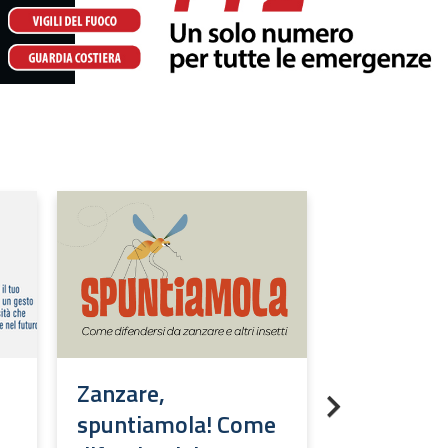
Zanzare,
Io non az
Next
spuntiamola! Come
Prevenzio