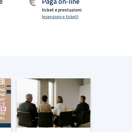
e
Paga on-line
ticket e prestazioni
(
esenzioni e ticket
)