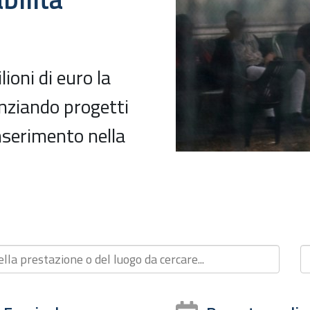
ioni di euro la
anziando progetti
inserimento nella
A