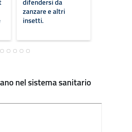
t
difendersi da
contrasto 
zanzare e altri
d'azzardo
e
insetti.
rano nel sistema sanitario