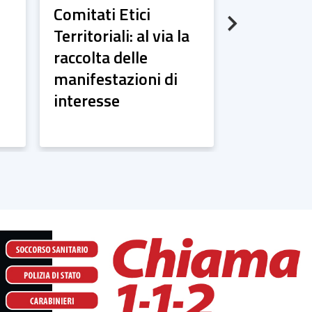
Comitati Etici
COSIsiFA,
Next
Territoriali: al via la
informazi
raccolta delle
formazio
manifestazioni di
indipende
interesse
farmaco a
AIFA