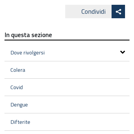
Att
Condividi
Facebo
cond
In questa sezione
Dove rivolgersi
Colera
Covid
Dengue
Difterite