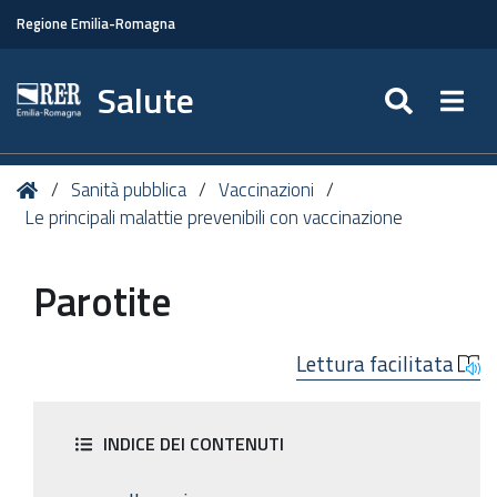
Regione Emilia-Romagna
Salute
SEARC
Togg
Tu
Home
Sanità pubblica
Vaccinazioni
sei
Le principali malattie prevenibili con vaccinazione
qui:
Parotite
Lettura facilitata
INDICE DEI CONTENUTI