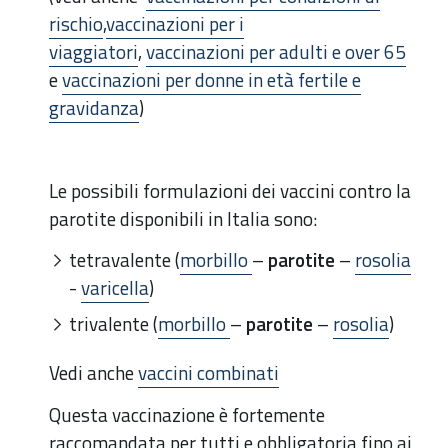
rischio
,
vaccinazioni per i
viaggiatori
,
vaccinazioni per adulti e over 65
e
vaccinazioni per donne in età fertile e
gravidanza
)
Le possibili formulazioni dei vaccini contro la
parotite disponibili in Italia sono:
tetravalente (
morbillo
–
parotite
–
rosolia
-
varicella
)
trivalente (
morbillo
–
parotite
–
rosolia
)
Vedi anche
vaccini combinati
Questa vaccinazione è fortemente
raccomandata per tutti e obbligatoria fino ai